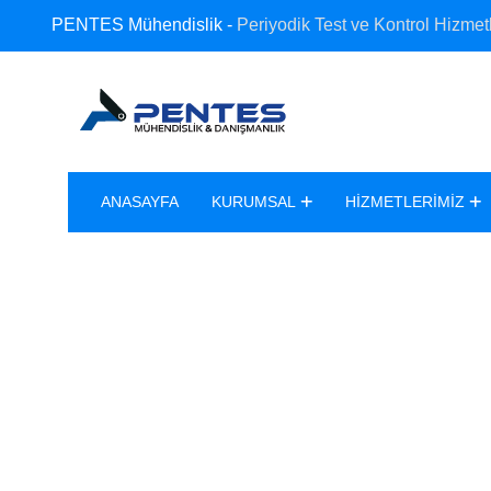
PENTES Mühendislik -
Periyodik Test ve Kontrol Hizmetl
ANASAYFA
KURUMSAL
HIZMETLERIMIZ