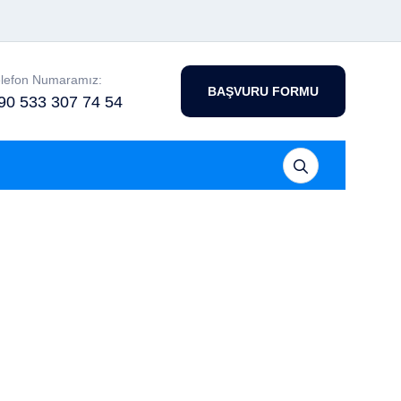
elefon Numaramız:
BAŞVURU FORMU
90 533 307 74 54