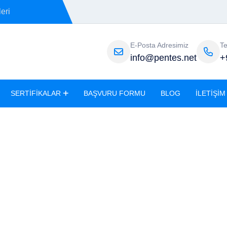
eri
E-Posta Adresimiz
T
info@pentes.net
+
SERTIFIKALAR
BAŞVURU FORMU
BLOG
İLETIŞIM