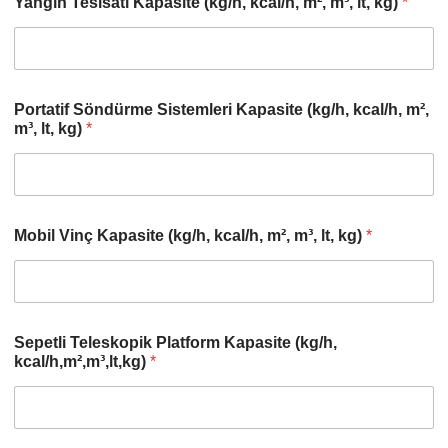
Yangın Tesisatı Kapasite (kg/h, kcal/h, m², m³, lt, kg)
*
Portatif Söndürme Sistemleri Kapasite (kg/h, kcal/h, m²,
m³, lt, kg)
*
Mobil Vinç Kapasite (kg/h, kcal/h, m², m³, lt, kg)
*
Sepetli Teleskopik Platform Kapasite (kg/h,
kcal/h,m²,m³,lt,kg)
*