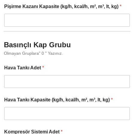
Pişirme Kazanı Kapasite (kg/h, kcal/h, m², m³, lt, kg)
*
Basınçlı Kap Grubu
Olmayan Gruplara" 0 " Yazınız.
Hava Tankı Adet
*
Hava Tankı Kapasite (kg/h, kcal/h, m², m³, lt, kg)
*
Kompresör Sistemi Adet
*